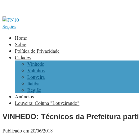
Seções
Home
Sobre
Política de Privacidade
Cidades
Vinhedo
Valinhos
Louveira
Itatiba
Região
Anúncios
Louveira: Coluna "Louveirando"
VINHEDO: Técnicos da Prefeitura part
Publicado em 20/06/2018