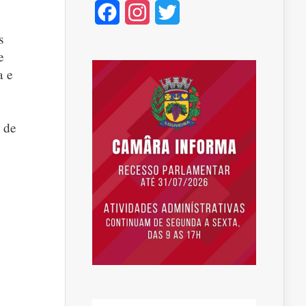
Facebook
Instagram
Twitter
s
e
a e
 de