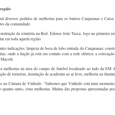
 região
 diversos pedidos de melhorias para os bairros Canjaranas e Caixa 
ções da comunidade.
construção da rotatória na Rod. Edenor João Tasca, logo na primeira e
tar em toda aquela região.
es indicações: limpeza de boca de lobo entrada do Canjaranas; constr
itas, onde a fiação já está em contato com a rede elétrica; a colocaç
 Macetti.
ara melhorias na área do campo de futebol localizado ao lado da EM
ção de torneiras, instalação de academia ao ar livre, melhoria na ilumi
radas na Câmara de Vinhedo. “Sabemos que Vinhedo está num momento d
o quanto antes, estas melhorias. Muitas das propostas apresentadas pod