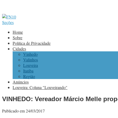
Seções
Home
Sobre
Política de Privacidade
Cidades
Vinhedo
Valinhos
Louveira
Itatiba
Região
Anúncios
Louveira: Coluna "Louveirando"
VINHEDO: Vereador Márcio Melle propõ
Publicado em 24/03/2017