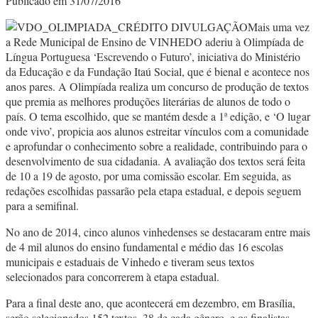
Publicado em 31/07/2016
Mais uma vez
a Rede Municipal de Ensino de VINHEDO aderiu à Olimpíada de
Língua Portuguesa ‘Escrevendo o Futuro’, iniciativa do Ministério
da Educação e da Fundação Itaú Social, que é bienal e acontece nos
anos pares. A Olimpíada realiza um concurso de produção de textos
que premia as melhores produções literárias de alunos de todo o
país. O tema escolhido, que se mantém desde a 1ª edição, e ‘O lugar
onde vivo’, propicia aos alunos estreitar vínculos com a comunidade
e aprofundar o conhecimento sobre a realidade, contribuindo para o
desenvolvimento de sua cidadania. A avaliação dos textos será feita
de 10 a 19 de agosto, por uma comissão escolar. Em seguida, as
redações escolhidas passarão pela etapa estadual, e depois seguem
para a semifinal.
No ano de 2014, cinco alunos vinhedenses se destacaram entre mais
de 4 mil alunos do ensino fundamental e médio das 16 escolas
municipais e estaduais de Vinhedo e tiveram seus textos
selecionados para concorrerem à etapa estadual.
Para a final deste ano, que acontecerá em dezembro, em Brasília,
serão selecionados 152 textos, 38 de cada gênero, e os finalistas