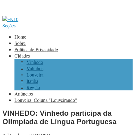
Seções
Home
Sobre
Política de Privacidade
Cidades
Vinhedo
Valinhos
Louveira
Itatiba
Região
Anúncios
Louveira: Coluna "Louveirando"
VINHEDO: Vinhedo participa da
Olimpíada de Língua Portuguesa